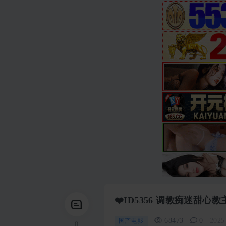
❤️ID5356 调教痴迷甜心教
68473
0
2025
国产电影
0