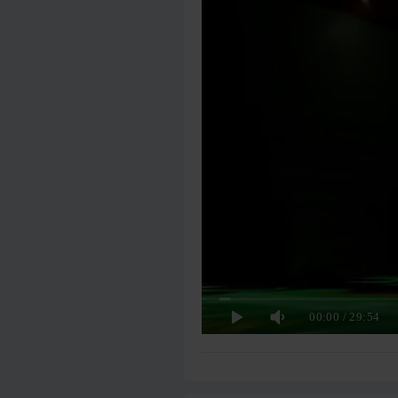
00:00
/
29:54