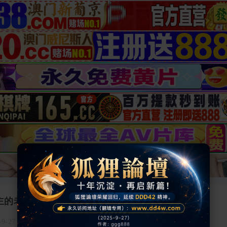
主的老公 #阿柒 #吴文淇 #爱豆传媒 #国产❤️
-9-27 01:04:03